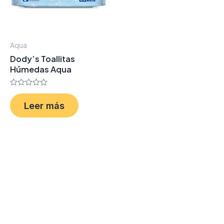
Aqua
Dody’s Toallitas
Húmedas Aqua
Valorado
en
Leer más
0
de
5