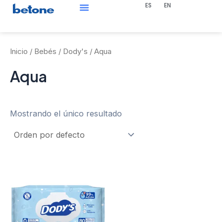
ES
EN
Ir
al
Bolsa De Trabajo
contenido
Inicio
/
Bebés
/
Dody's
/ Aqua
Aqua
Mostrando el único resultado