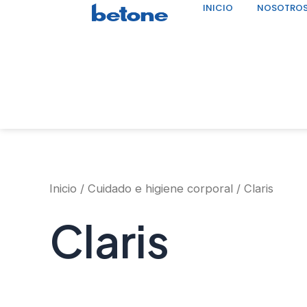
INICIO
NOSOTRO
Ir
al
contenido
Inicio
/
Cuidado e higiene corporal
/ Claris
Claris