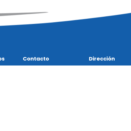
os
Contacto
Dirección
+52(33) 36 82 13 20
Periférico Pte. No. 71
ventas@betone.net
Granja. Zapopan, Jal
México
Aviso de Privacidad