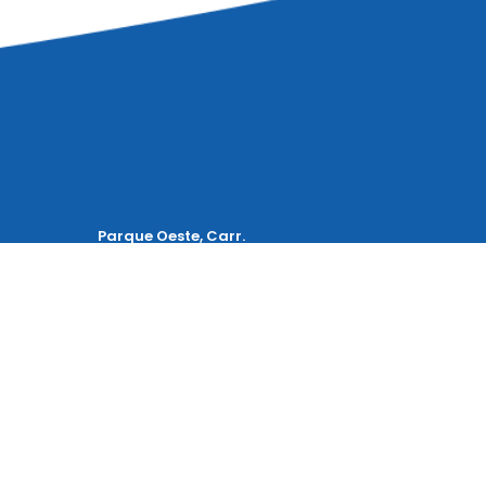
Parque Oeste, Carr.
00 Cd.
Guadalajara – Tepic 9900, La
isco,
Venta del Astillero, Zapopan,
Jalisco, México