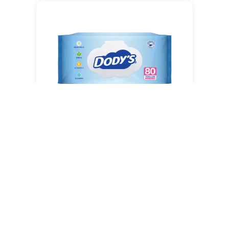
Dody’s Toallitas Húmedas
DermoActive