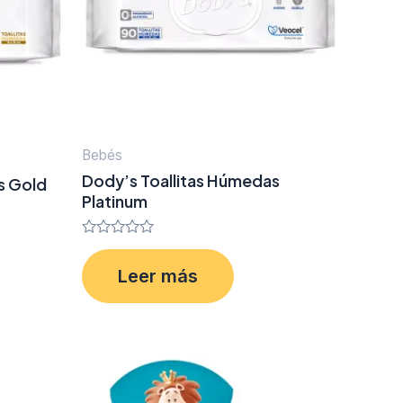
Bebés
Dody’s Toallitas Húmedas
s Gold
Platinum
Valorado
en
Leer más
0
de
5