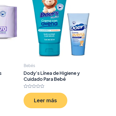
Bebés
s
Dody’s Línea de Higiene y
Cuidado Para Bebé
Valorado
en
Leer más
0
de
5