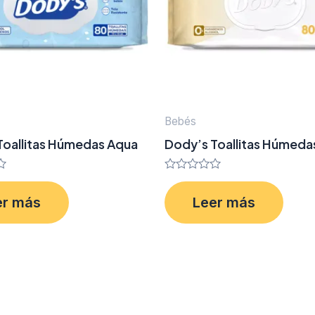
Bebés
Toallitas Húmedas Aqua
Dody’s Toallitas Húmeda
Valorado
en
er más
Leer más
0
de
5