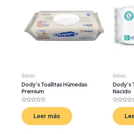
Bebés
Bebés
Dody’s Toallitas Húmedas
Dody’s 
Premium
Nacido
Valorado
Valorado
en
en
Leer más
Le
0
0
de
de
5
5