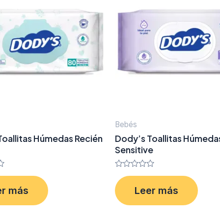
Bebés
Toallitas Húmedas Recién
Dody’s Toallitas Húmeda
Sensitive
Valorado
en
er más
Leer más
0
de
5