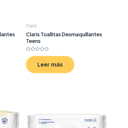
Claris
llantes
Claris Toallitas Desmaquillantes
Teens
Valorado
en
Leer más
0
de
5