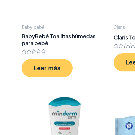
Baby bebé
Claris
BabyBebé Toallitas húmedas
Claris T
para bebé
Valorado
en
Valorado
Le
0
en
de
Leer más
0
5
de
5